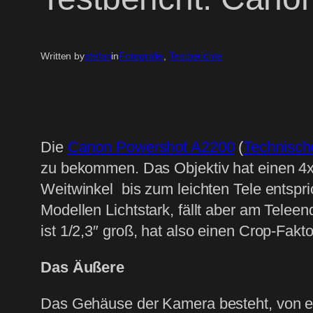
Written by
stefan
in
Fotografie
, 
Testberichte
Die
Canon Powershot A2200
(
Technisch
zu bekommen. Das Objektiv hat einen 4
Weitwinkel bis zum leichten Tele entspri
Modellen Lichtstark, fällt aber am Telee
ist 1/2,3″ groß, hat also einen Crop-Fak
Das Äußere
Das Gehäuse der Kamera besteht, von ei